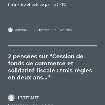
formalité effectuée par le CFE).
Auteur
admin4280
Publié
2 février 2017
Catégories
Articles
le
2 pensées sur “Cession de
fonds de commerce et
solidarité fiscale : trois règles
en deux ans…”
LETELLIER
dit :