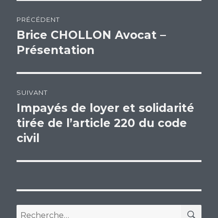
Navigation
PRÉCÉDENT
de
Brice CHOLLON Avocat –
Article
Présentation
précédent :
l’article
SUIVANT
Impayés de loyer et solidarité
Article
tirée de l’article 220 du code
suivant :
civil
RE
Recherche