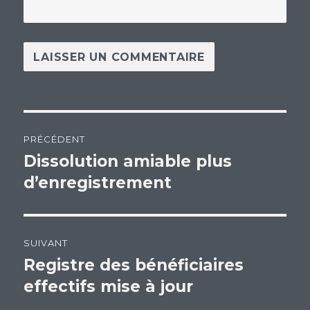
Navigation
PRÉCÉDENT
de
Dissolution amiable plus
Article
d’enregistrement
précédent :
l’article
SUIVANT
Registre des bénéficiaires
Article
effectifs mise à jour
suivant :